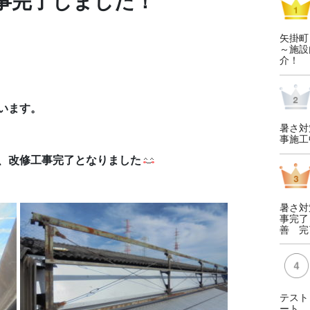
事完了しました！
矢掛町
～施設
介！
います。
暑さ対
事施工
、改修工事完了となりました
暑さ対
事完了
善 完
テスト
ート