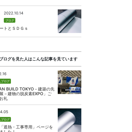
2022.10.14
ブログ
ートとＳＤＧｓ
ブログを見た人はこんな記事を見ています
2.16
せ
,
ブログ
AN BUILD TOKYO－建築の先
展－建物の脱炭素EXPO」ご
お礼
4.05
せ
,
ブログ
「遮熱・工事専用」ページを
ました！