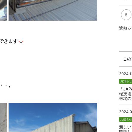
遮熱シ
できます
この
2024.1
お知ら
・・。
「JAP
端技術
来場の
2024.0
お知ら
新しい
開設し