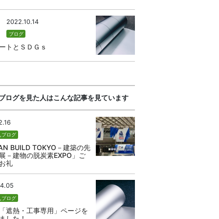
2022.10.14
ブログ
ートとＳＤＧｓ
ブログを見た人はこんな記事を見ています
2.16
せ
,
ブログ
AN BUILD TOKYO－建築の先
展－建物の脱炭素EXPO」ご
お礼
4.05
せ
,
ブログ
「遮熱・工事専用」ページを
ました！