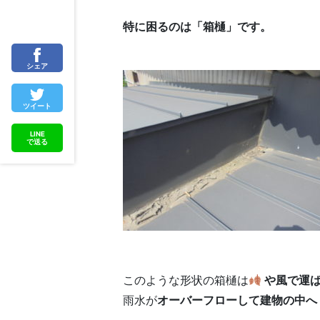
特に困るのは「箱樋」です。
シェア
ツイート
LINE
で送る
このような形状の箱樋は
や風で運ば
雨水が
オーバーフローして建物の中へ