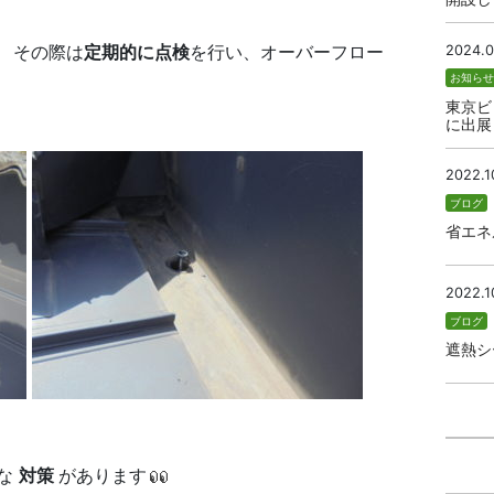
 その際は
定期的に点検
を行い、オーバーフロー
2024.0
お知ら
東京ビ
に出展
2022.1
ブログ
省エネ
2022.1
ブログ
遮熱シ
うな
対策
があります