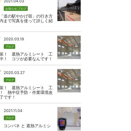
2021.04.03
お知らせ
,
ブログ
「道の駅やかげ宿」の行き方
内まで写真を使って詳しく紹
2020.03.19
ブログ
策！ 遮熱アルミシート 工
中！ コツが必要なんです！
2020.03.27
ブログ
策！ 遮熱アルミシート 工
！ 熱中症予防・作業環境改
了です！
2021.11.04
ブログ
 コンパネ と 遮熱アルミシ