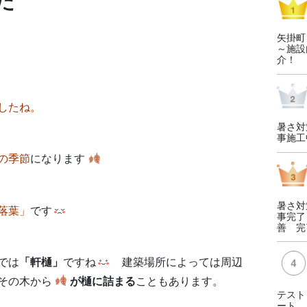
た
矢掛町
～施設
介！
したね。
暑さ対
事施工
の季節
になります
暑さ対
落葉」
です
事完了
善 完
では
「軒樋」
ですね
建築場所によっては周辺
その木から
が樋に詰まる
こともあります。
テスト
ート