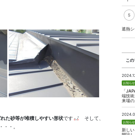
遮熱シ
この
2024.1
お知ら
「JAP
端技術
来場の
2024.0
れた砂等が堆積しやすい形状
です
そして、
お知ら
・・・。
新しい
開設し