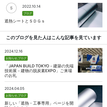
2022.10.14
ブログ
遮熱シートとＳＤＧｓ
このブログを見た人はこんな記事を見ています
2024.12.16
お知らせ
,
ブログ
「JAPAN BUILD TOKYO－建築の先端
技術展－建物の脱炭素EXPO」ご来場
のお礼
2024.04.05
お知らせ
,
ブログ
新しい「遮熱・工事専用」ページを開