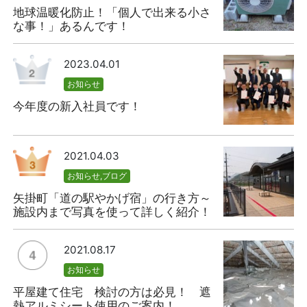
地球温暖化防止！「個人で出来る小さ
な事！」あるんです！
2023.04.01
お知らせ
今年度の新入社員です！
2021.04.03
お知らせ
,
ブログ
矢掛町「道の駅やかげ宿」の行き方～
施設内まで写真を使って詳しく紹介！
2021.08.17
お知らせ
平屋建て住宅 検討の方は必見！ 遮
熱アルミシート使用のご案内！