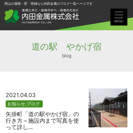
岡山の屋根・壁・雨樋なら内田金属のブログ一覧ページです
道の駅 やかげ宿
blog
2021.04.03
お知らせ
,
ブログ
矢掛町「道の駅やかげ宿」の
行き方～施設内まで写真を使
って詳し...